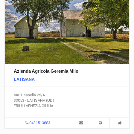
Azienda Agricola Geremia Milo
LATISANA
Via Tisanella 25/A
33053 - LATISANA (UD)
FRIULI VENEZIA GIULIA
0431513883