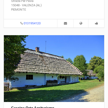
Strada Per Pavia
15048 - VALENZA (AL)
PIEMONTE
0131954120
Cascina Orto Agriturismo