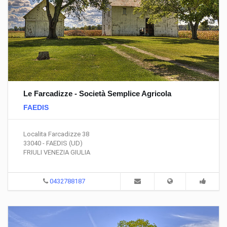
Le Farcadizze - Società Semplice Agricola
FAEDIS
Localita Farcadizze 38
33040 - FAEDIS (UD)
FRIULI VENEZIA GIULIA
0432788187