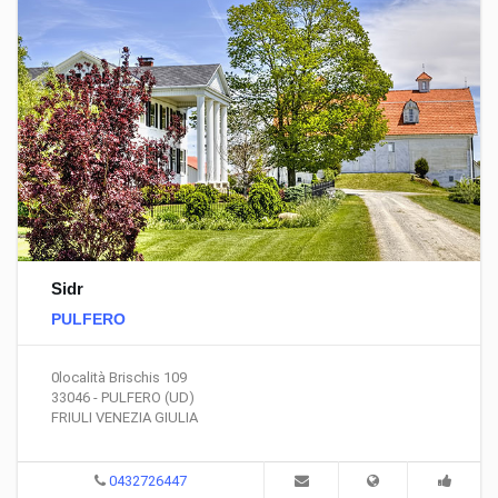
Sidr
PULFERO
0località Brischis 109
33046 - PULFERO (UD)
FRIULI VENEZIA GIULIA
0432726447