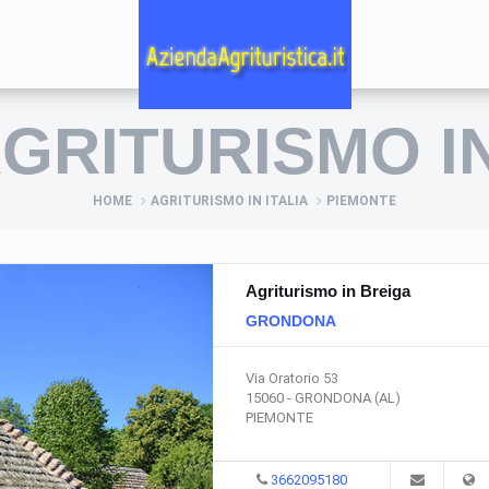
AGRITURISMO 
HOME
AGRITURISMO IN ITALIA
PIEMONTE
Agriturismo in Breiga
GRONDONA
Via Oratorio 53
15060 - GRONDONA (AL)
PIEMONTE
3662095180