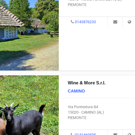
PIEMONTE
0143876230
Wine & More S.r.l.
CAMINO
Via Pontestura 84
15020 - CAMINO (AL)
PIEMONTE
0142469595