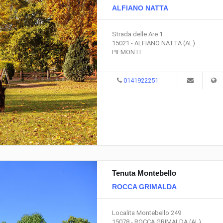
ALFIANO NATTA
Strada delle Are 1
15021 - ALFIANO NATTA (AL)
PIEMONTE
0141922251
Tenuta Montebello
ROCCA GRIMALDA
Localita Montebello 249
15078 - ROCCA GRIMALDA (AL)