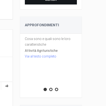
APPROFONDIMENTI
Cosa sono e quali sono le loro
Sito dedicato 
azioni
caratteristiche
agrituristica
sulle caratter
Attività Agrituristiche
ività
dell'agrituris
Vai al testo completo
lte in
agricole che
loco.
riturismo
Caratteristic
Vai al testo 