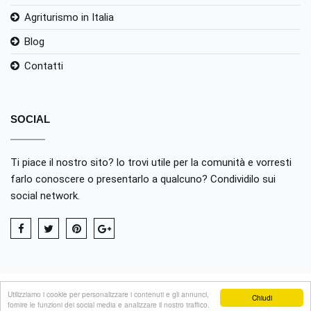
Agriturismo in Italia
Blog
Contatti
SOCIAL
Ti piace il nostro sito? lo trovi utile per la comunità e vorresti
farlo conoscere o presentarlo a qualcuno? Condividilo sui
social network.
Utilizziamo i cookie per personalizzare i contenuti e gli annunci,
Chiudi
V.I.P. Video Italia Production srl - Bologna - P.I. 04322860372 -
fornire le funzioni dei social media e analizzare il nostro traffico.