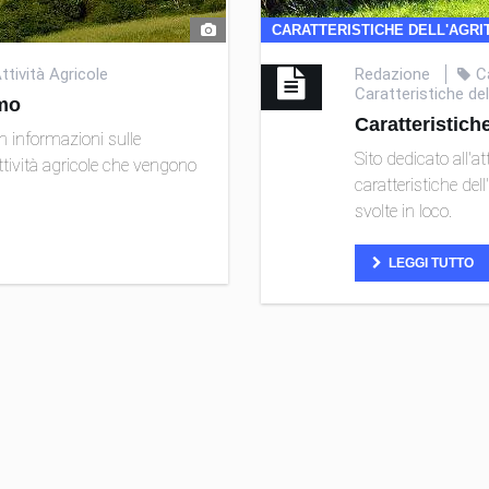
CARATTERISTICHE DELL'AGRI
ttività Agricole
Redazione
C
Caratteristiche del
smo
Caratteristich
con informazioni sulle
Sito dedicato all'at
attività agricole che vengono
caratteristiche del
svolte in loco.
LEGGI TUTTO