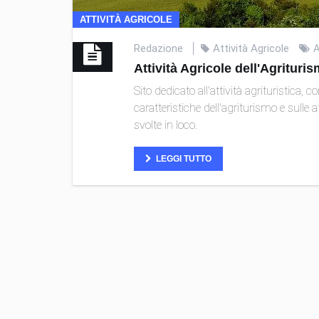
ATTIVITÀ AGRICOLE
Redazione
Attività Agricole
A
Attività Agricole dell'Agrituri
Sito dedicato all'attività agrituristica, 
caratteristiche dell'agriturismo e sulle 
svolte in loco.
LEGGI TUTTO