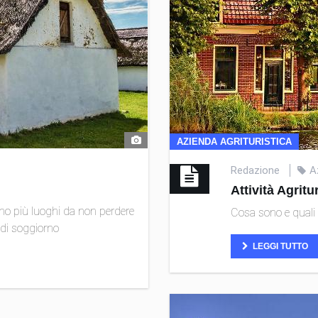
AZIENDA AGRITURISTICA
Redazione
A
Attività Agritu
no più luoghi da non perdere
Cosa sono e quali s
 di soggiorno
LEGGI TUTTO