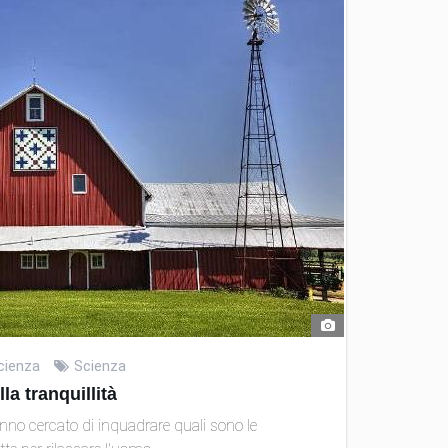
cienza
Scienza
lla tranquillità
anno cercato di inquadrare quali sono le