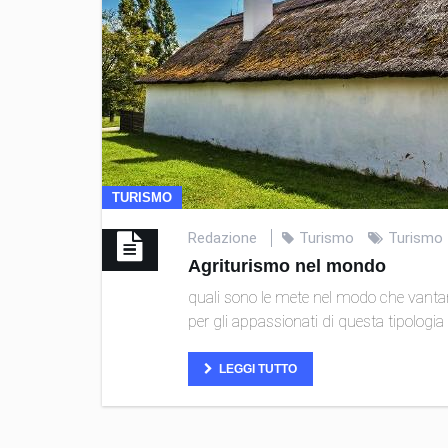
TURISMO
Redazione
Turismo
Turismo
Agriturismo nel mondo
quali sono le mete nel modo che vanta
per gli appassionati di questa tipologia
LEGGI TUTTO