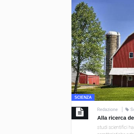
SCIENZA
Redazione
S
Alla ricerca de
studi scientifici h